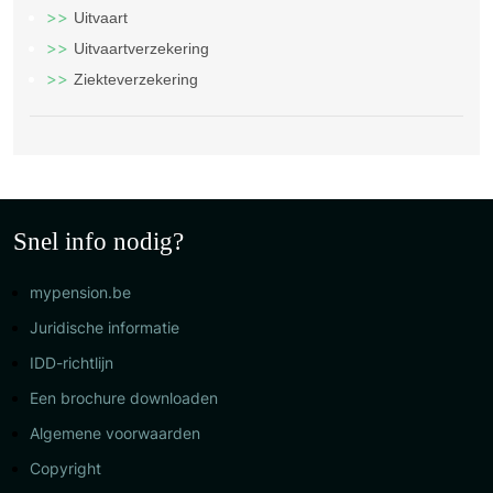
Uitvaart
Uitvaartverzekering
Ziekteverzekering
Snel info nodig?
mypension.be
Juridische informatie
IDD-richtlijn
Een brochure downloaden
Algemene voorwaarden
Copyright