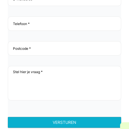
*
*
Telefoon
*
*
Postcode
*
*
Stel
hier
je
vraag
*
*
reCAPTCHA