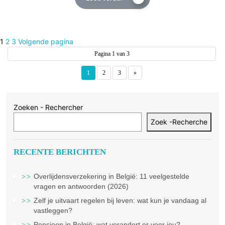
Berichten
Pagina
Pagina
Pagina
1
2
3
Volgende pagina
Pagina 1 van 3
paginering
1
2
3
»
Zoeken - Rechercher
Zoek -Recherche
RECENTE BERICHTEN
Overlijdensverzekering in België: 11 veelgestelde
vragen en antwoorden (2026)
Zelf je uitvaart regelen bij leven: wat kun je vandaag al
vastleggen?
Pensioen in België: wat verandert er voor jou?