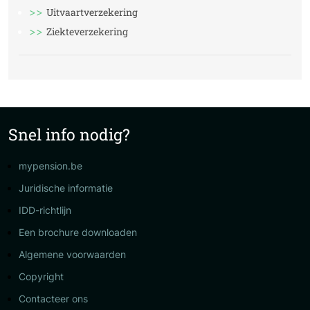
Uitvaartverzekering
Ziekteverzekering
Snel info nodig?
mypension.be
Juridische informatie
IDD-richtlijn
Een brochure downloaden
Algemene voorwaarden
Copyright
Contacteer ons