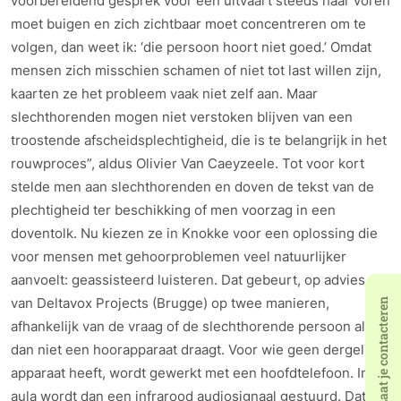
voorbereidend gesprek voor een uitvaart steeds naar voren
moet buigen en zich zichtbaar moet concentreren om te
volgen, dan weet ik: ‘die persoon hoort niet goed.’ Omdat
mensen zich misschien schamen of niet tot last willen zijn,
kaarten ze het probleem vaak niet zelf aan. Maar
slechthorenden mogen niet verstoken blijven van een
troostende afscheidsplechtigheid, die is te belangrijk in het
rouwproces”, aldus Olivier Van Caeyzeele. Tot voor kort
stelde men aan slechthorenden en doven de tekst van de
plechtigheid ter beschikking of men voorzag in een
doventolk. Nu kiezen ze in Knokke voor een oplossing die
voor mensen met gehoorproblemen veel natuurlijker
aanvoelt: geassisteerd luisteren. Dat gebeurt, op advies
van Deltavox Projects (Brugge) op twee manieren,
Laat je contacteren
afhankelijk van de vraag of de slechthorende persoon al
dan niet een hoorapparaat draagt. Voor wie geen dergelijk
apparaat heeft, wordt gewerkt met een hoofdtelefoon. In de
aula wordt dan een infrarood audiosignaal gestuurd. Dat