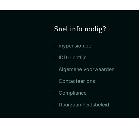
Snel info nodig?
mypension.be
IDD-richtlijn
Algemene voorwaarden
Contacteer ons
Compliance
Duurzaamheidsbeleid
©2025 COMO - Alle rechten voorbehouden FSMA