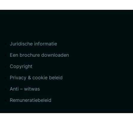
Juridische informatie
Een brochure downloaden
Copyright
Privacy & cookie beleid
Anti – witwas
Remuneratiebeleid
 108613A