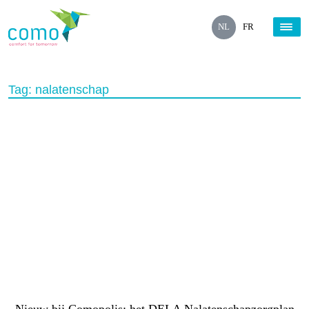
NL
FR
Tag:
nalatenschap