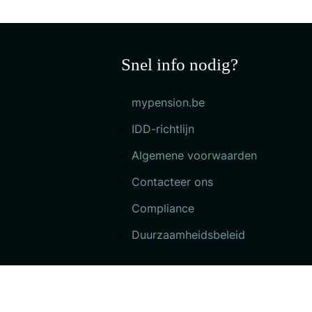
Snel info nodig?
mypension.be
IDD-richtlijn
Algemene voorwaarden
Contacteer ons
Compliance
Duurzaamheidsbeleid
©2025 COMO - Alle rechten voorbehouden FSMA