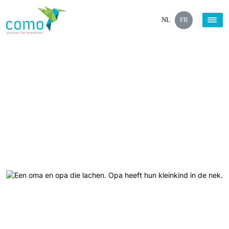
NL
FR
x
Nos assurances
Nos assurances en Belgique