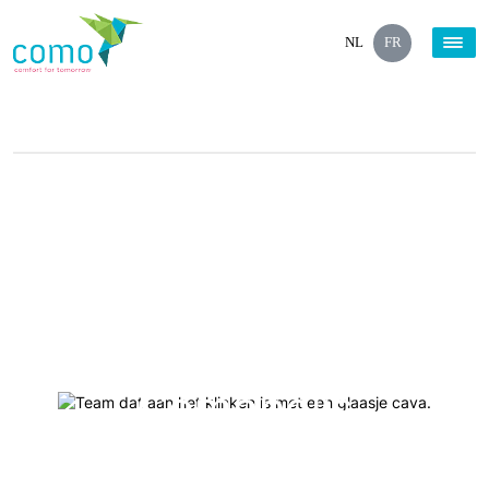
NL
FR
À propos de
Comopolis
Pour les gens. Par les gens.