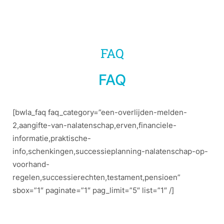
FAQ
FAQ
[bwla_faq faq_category=”een-overlijden-melden-
2,aangifte-van-nalatenschap,erven,financiele-
informatie,praktische-
info,schenkingen,successieplanning-nalatenschap-op-
voorhand-
regelen,successierechten,testament,pensioen”
sbox=”1″ paginate=”1″ pag_limit=”5″ list=”1″ /]