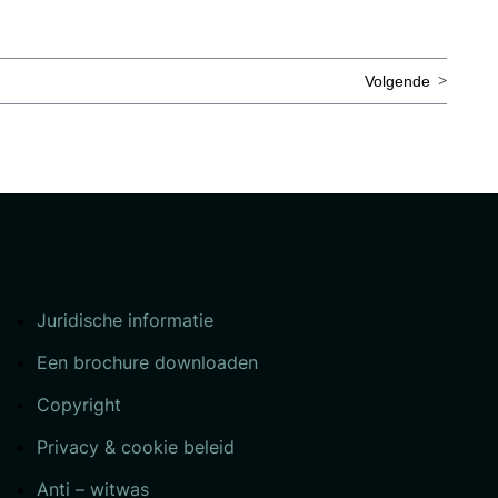
Volgende
Juridische informatie
Een brochure downloaden
Copyright
Privacy & cookie beleid
Anti – witwas