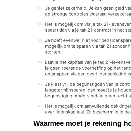
Je geniet zekerheid. Je kan geen geld verl
de strenge controles waaraan verzekeraar
Het is mogelijk om via je tak 21-levensv
spaart dan via je tak 21-contract in het 
Je hoeft evenwel niet voor pensioenspare
mogelijk om te sparen via tak 21 zonder f
storten.
Laat je het kapitaal van je tak 21-levens
je geen roerende voorheffing op het ren
ontsnappen via een overlijdensdekking va
Je kiest vrij de begunstigden van je contr
langetermijnsparen, dan moet je je houd
begunstiging. Anders heb je geen recht op
Het is mogelijk om aanvullende dekkingen
overlijdenskapitaal. Zo bescherm je je gez
Waarmee moet je rekening ho